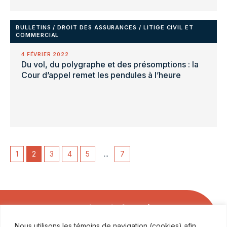
BULLETINS
/
DROIT DES ASSURANCES
/
LITIGE CIVIL ET
COMMERCIAL
4 FÉVRIER 2022
Du vol, du polygraphe et des présomptions : la
Cour d’appel remet les pendules à l’heure
1
2
3
4
5
...
7
Soyez les premiers informés
Nous utilisons les témoins de navigation (cookies) afin