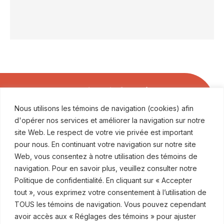
Soyez les premiers informés
Nous utilisons les témoins de navigation (cookies) afin
ABONNEZ-VOUS À NOS COMMUNICATIONS
d'opérer nos services et améliorer la navigation sur notre
site Web. Le respect de votre vie privée est important
pour nous. En continuant votre navigation sur notre site
Web, vous consentez à notre utilisation des témoins de
navigation. Pour en savoir plus, veuillez consulter notre
Politique de confidentialité. En cliquant sur « Accepter
© ROBINSON SHEPPARD SHAPIRO S.E.N.C.R.L., 2015–2026
tout », vous exprimez votre consentement à l’utilisation de
TOUS les témoins de navigation. Vous pouvez cependant
Abonnez-vous à nos communications
avoir accès aux « Réglages des témoins » pour ajuster