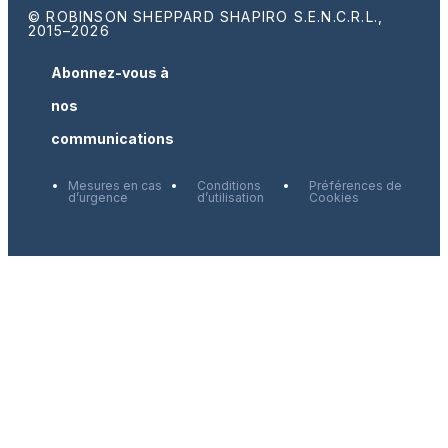
© ROBINSON SHEPPARD SHAPIRO S.E.N.C.R.L.,
2015–2026
Abonnez-vous à
nos
communications
Mesures en cas
Conditions
Préférences de
d’urgence
d’utilisation
Cookies