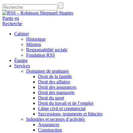
Partio
en
Recherche
Cabinet
Historique
Mission
Responsabilité sociale
Fondation RSS
Équipe
Services
Domaines de pratiques
Droit de la famille
Droit des affaires
Droit des assurances
Droit des transports
Droit du sport
Droit du travail et de l’emploi
Litige civil et commercial
Successions, testaments et fiducies
Industries et secteurs d’activités
Assurances
Construction