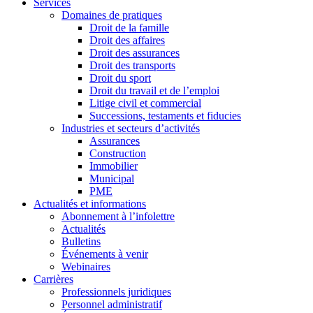
Services
Domaines de pratiques
Droit de la famille
Droit des affaires
Droit des assurances
Droit des transports
Droit du sport
Droit du travail et de l’emploi
Litige civil et commercial
Successions, testaments et fiducies
Industries et secteurs d’activités
Assurances
Construction
Immobilier
Municipal
PME
Actualités et informations
Abonnement à l’infolettre
Actualités
Bulletins
Événements à venir
Webinaires
Carrières
Professionnels juridiques
Personnel administratif