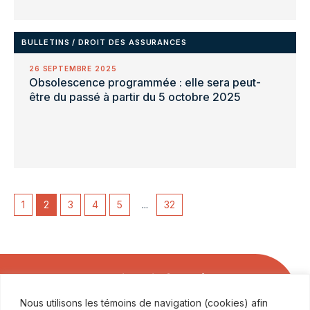
BULLETINS
/
DROIT DES ASSURANCES
26 SEPTEMBRE 2025
Obsolescence programmée : elle sera peut-
être du passé à partir du 5 octobre 2025
1
2
3
4
5
...
32
Soyez les premiers informés
Nous utilisons les témoins de navigation (cookies) afin
ABONNEZ-VOUS À NOS COMMUNICATIONS