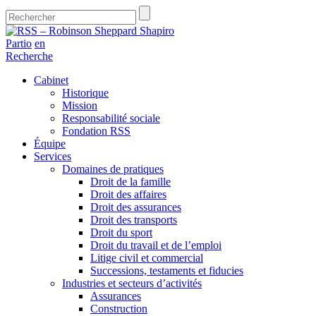
Partio
en
Recherche
Cabinet
Historique
Mission
Responsabilité sociale
Fondation RSS
Équipe
Services
Domaines de pratiques
Droit de la famille
Droit des affaires
Droit des assurances
Droit des transports
Droit du sport
Droit du travail et de l’emploi
Litige civil et commercial
Successions, testaments et fiducies
Industries et secteurs d’activités
Assurances
Construction