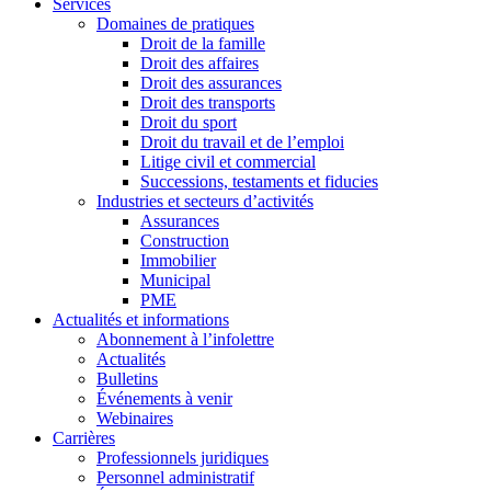
Services
Domaines de pratiques
Droit de la famille
Droit des affaires
Droit des assurances
Droit des transports
Droit du sport
Droit du travail et de l’emploi
Litige civil et commercial
Successions, testaments et fiducies
Industries et secteurs d’activités
Assurances
Construction
Immobilier
Municipal
PME
Actualités et informations
Abonnement à l’infolettre
Actualités
Bulletins
Événements à venir
Webinaires
Carrières
Professionnels juridiques
Personnel administratif