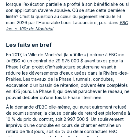
lorsque l’exécution partielle a profité à son bénéficiaire ou si
son application s’avère abusive. Où se situe cette dernière
limite? C’est la question au cœur du jugement rendu le 16
mars 2026 par l’Honorable Louis Lacoursière, j.c.s. dans
EBC
inc. c. Ville de Montréal
.
Les faits en bref
En 2017, la Ville de Montréal (la «
Ville
») octroie à EBC inc.
(«
EBC
») un contrat de 29 975 000 $ avant taxes pour la
Phase I d’un projet d’infrastructure souterraine visant à
réduire les déversements d’eaux usées dans la Rivière-des-
Prairies. Les travaux de la Phase I, tunnels, conduites,
excavation d’un bassin de rétention, doivent être complétés
en 425 jours. La Phase II, qui devait parachever le réseau, ne
pouvait débuter qu’une fois la Phase I terminée.
À la demande d’EBC elle-même, qui aurait autrement refusé
de soumissionner, la clause pénale de retard est plafonnée à
10 % du prix du contrat, soit 2 997 500 $. Un soulèvement
imprévu d’une conduite en cours de chantier entraîne un
retard de 193 jours, soit 45 % du délai contractuel. EBC