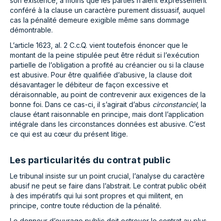
son existence, à moins que les parties n’aient expressément
conféré à la clause un caractère purement dissuasif, auquel
cas la pénalité demeure exigible même sans dommage
démontrable.
L’article 1623, al. 2 C.c.Q. vient toutefois énoncer que le
montant de la peine stipulée peut être réduit si l’exécution
partielle de l’obligation a profité au créancier ou si la clause
est abusive. Pour être qualifiée d’abusive, la clause doit
désavantager le débiteur de façon excessive et
déraisonnable, au point de contrevenir aux exigences de la
bonne foi. Dans ce cas-ci, il s’agirait d’abus
circonstanciel
, la
clause étant raisonnable en principe, mais dont l’application
intégrale dans les circonstances données est abusive. C’est
ce qui est au cœur du présent litige.
Les particularités du contrat public
Le tribunal insiste sur un point crucial, l’analyse du caractère
abusif ne peut se faire dans l’abstrait. Le contrat public obéit
à des impératifs qui lui sont propres et qui militent, en
principe, contre toute réduction de la pénalité.
Le donneur d’ouvrage public doit octroyer le contrat au plus