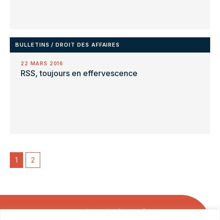
BULLETINS
/
DROIT DES AFFAIRES
22 MARS 2016
RSS, toujours en effervescence
1
2
Soyez les premiers informés