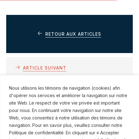
RETOUR AUX ARTICLES
ARTICLE SUIVANT
Portrait de notre activité récente —
Nous utilisons les témoins de navigation (cookies) afin
Droit des assurances
d'opérer nos services et améliorer la navigation sur notre
site Web. Le respect de votre vie privée est important
pour nous. En continuant votre navigation sur notre site
Web, vous consentez à notre utilisation des témoins de
navigation. Pour en savoir plus, veuillez consulter notre
Politique de confidentialité. En cliquant sur « Accepter
© ROBINSON SHEPPARD SHAPIRO S.E.N.C.R.L., 2015–2026