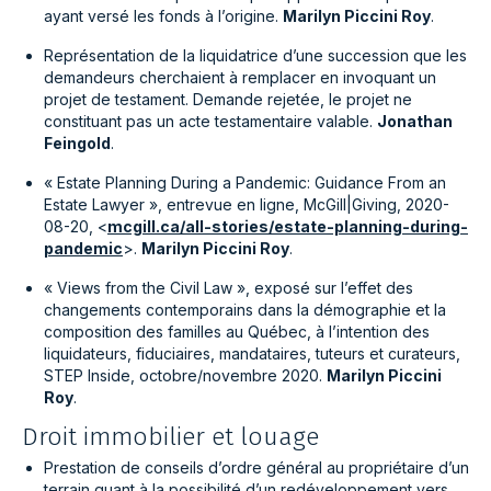
ayant versé les fonds à l’origine.
Marilyn Piccini Roy
.
Représentation de la liquidatrice d’une succession que les
demandeurs cherchaient à remplacer en invoquant un
projet de testament. Demande rejetée, le projet ne
constituant pas un acte testamentaire valable.
Jonathan
Feingold
.
« Estate Planning During a Pandemic: Guidance From an
Estate Lawyer », entrevue en ligne, McGill|Giving, 2020-
08-20, <
mcgill.ca/all-stories/estate-planning-during-
pandemic
>.
Marilyn Piccini Roy
.
« Views from the Civil Law », exposé sur l’effet des
changements contemporains dans la démographie et la
composition des familles au Québec, à l’intention des
liquidateurs, fiduciaires, mandataires, tuteurs et curateurs,
STEP Inside, octobre/novembre 2020.
Marilyn Piccini
Roy
.
Droit immobilier et louage
Prestation de conseils d’ordre général au propriétaire d’un
terrain quant à la possibilité d’un redéveloppement vers