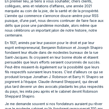
En premier lieu, je tiens à vous souhaiter, chers clients,
collègues, amis et relations d’affaires, une année 2021
marquée au coin de la joie, de la santé et de la prospérité.
L’année qui commence s’annonce douce-amère pour RSS
puisque, d’une part, nous devons continuer de faire face aux
défis que pose une pandémie mondiale, alors même que
nous célébrons un important jalon de notre histoire, notre
centenaire.
En 1921, animés par leur passion pour le droit et par leur
esprit entrepreneurial, Benjamin Robinson et Joseph Shapiro
fondaient leur étude dans de modestes bureaux de la rue
Saint-Jacques. Ils croyaient en leur bonne étoile et étaient
persuadés que leurs efforts seraient couronnés de succès.
Peut-être misaient-ils également sur la possibilité que leurs
fils respectifs suivraient leurs traces. C’est d’ailleurs ce qui se
produisit lorsque Jonathan J. Robinson et Barry H. Shapiro se
joignirent à l’équipe. Claude-Armand Sheppard, qui devait
plus tard devenir un des avocats plaidants les plus respectés
du pays, les imita peu après et le cabinet devint Robinson
Sheppard Shapiro.
Je me demande souvent si nos fondateurs auraient pu rêver
que le modeste cabinet qu’ils fondaient regrouperait 100 ans