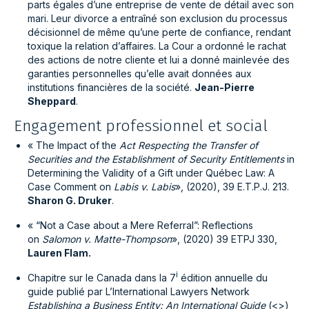
parts égales d’une entreprise de vente de détail avec son
mari. Leur divorce a entraîné son exclusion du processus
décisionnel de même qu’une perte de confiance, rendant
toxique la relation d’affaires. La Cour a ordonné le rachat
des actions de notre cliente et lui a donné mainlevée des
garanties personnelles qu’elle avait données aux
institutions financières de la société.
Jean-Pierre
Sheppard
.
Engagement professionnel et social
« The Impact of the
Act Respecting the Transfer of
Securities and the Establishment of Security Entitlements
in
Determining the Validity of a Gift under Québec Law: A
Case Comment on
Labis v. Labis
», (2020), 39 E.T.P.J. 213.
Sharon G. Druker
.
« “Not a Case about a Mere Referral”: Reflections
on
Salomon v. Matte-Thompson
», (2020) 39 ETPJ 330,
Lauren Flam.
i
Chapitre sur le Canada dans la 7
édition annuelle du
guide publié par L’International Lawyers Network
Establishing a Business Entity: An International Guide
(<>)