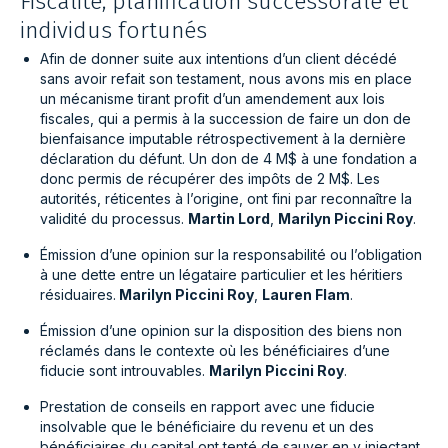
Fiscalité, planification successorale et
individus fortunés
Afin de donner suite aux intentions d’un client décédé
sans avoir refait son testament, nous avons mis en place
un mécanisme tirant profit d’un amendement aux lois
fiscales, qui a permis à la succession de faire un don de
bienfaisance imputable rétrospectivement à la dernière
déclaration du défunt. Un don de 4 M$ à une fondation a
donc permis de récupérer des impôts de 2 M$. Les
autorités, réticentes à l’origine, ont fini par reconnaître la
validité du processus.
Martin Lord
,
Marilyn Piccini Roy
.
Émission d’une opinion sur la responsabilité ou l’obligation
à une dette entre un légataire particulier et les héritiers
résiduaires.
Marilyn Piccini Roy
,
Lauren Flam
.
Émission d’une opinion sur la disposition des biens non
réclamés dans le contexte où les bénéficiaires d’une
fiducie sont introuvables.
Marilyn Piccini Roy
.
Prestation de conseils en rapport avec une fiducie
insolvable que le bénéficiaire du revenu et un des
bénéficiaires du capital ont tenté de sauver en y injectant