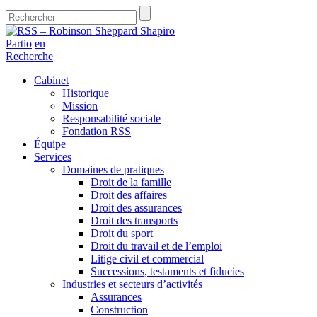
Partio
en
Recherche
Cabinet
Historique
Mission
Responsabilité sociale
Fondation RSS
Équipe
Services
Domaines de pratiques
Droit de la famille
Droit des affaires
Droit des assurances
Droit des transports
Droit du sport
Droit du travail et de l’emploi
Litige civil et commercial
Successions, testaments et fiducies
Industries et secteurs d’activités
Assurances
Construction