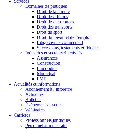
Services
Domaines de pratiques
Droit de la famille
Droit des affaires
Droit des assurances
Droit des transports
Droit du sport
Droit du travail et de l’emploi
Litige civil et commercial
Successions, testaments et fiducies
Industries et secteurs d’activités
Assurances
Construction
Immobilier
Municipal
PME
Actualités et informations
Abonnement à l’infolettre
Actualités
Bulletins
Événements à venir
Webinaires
Carrières
Professionnels juridiques
Personnel administratif