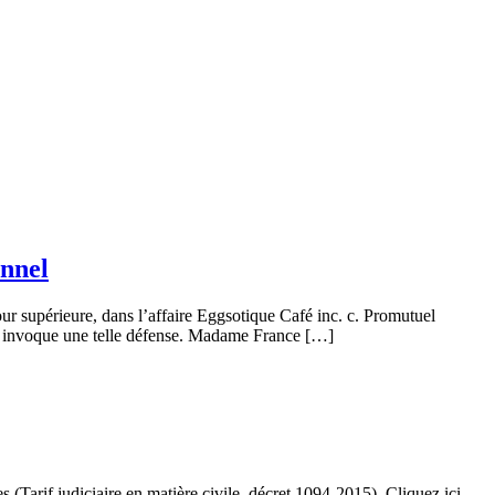
onnel
ur supérieure, dans l’affaire Eggsotique Café inc. c. Promutuel
ui invoque une telle défense. Madame France […]
es (Tarif judiciaire en matière civile, décret 1094-2015). Cliquez ici