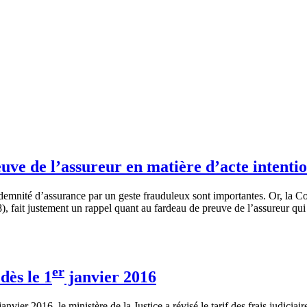
ve de l’assureur en matière d’acte intenti
demnité d’assurance par un geste frauduleux sont importantes. Or, la Co
, fait justement un rappel quant au fardeau de preuve de l’assureur q
er
dès le 1
janvier 2016
ier 2016, le ministère de la Justice a révisé le tarif des frais judiciair