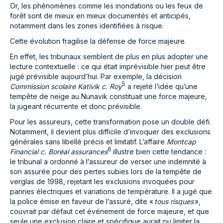
Or, les phénomènes comme les inondations ou les feux de
forêt sont de mieux en mieux documentés et anticipés,
notamment dans les zones identifiées à risque.
Cette évolution fragilise la défense de force majeure.
En effet, les tribunaux semblent de plus en plus adopter une
lecture contextuelle : ce qui était imprévisible hier peut être
jugé prévisible aujourd’hui. Par exemple, la décision
5
Commission scolaire Kativik c. Roy
a rejeté l’idée qu’une
tempête de neige au Nunavik constituait une force majeure,
la jugeant récurrente et donc prévisible.
Pour les assureurs, cette transformation pose un double défi.
Notamment, il devient plus difficile d’invoquer des exclusions
générales sans libellé précis et limitatif. L’affaire
Montcap
6
Financial c. Boréal assurances
illustre bien cette tendance :
le tribunal a ordonné à l’assureur de verser une indemnité à
son assurée pour des pertes subies lors de la tempête de
verglas de 1998, rejetant les exclusions invoquées pour
pannes électriques et variations de température. Il a jugé que
la police émise en faveur de l’assuré, dite «
tous risques
»,
couvrait par défaut cet événement de force majeure, et que
seule une exclusion claire et spécifique aurait pu limiter la