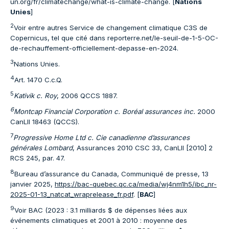
un.org/fr/climatechange/what-is-climate-change. [
Nations
Unies
]
2
Voir entre autres Service de changement climatique C3S de
Copernicus, tel que cité dans reporterre.net/le-seuil-de-1-5-OC-
de-rechauffement-officiellement-depasse-en-2024.
3
Nations Unies.
4
Art. 1470 C.c.Q.
5
Kativik c. Roy
, 2006 QCCS 1887.
6
Montcap Financial Corporation c. Boréal assurances inc.
2000
CanLII 18463 (QCCS).
7
Progressive Home Ltd c. Cie canadienne d’assurances
générales Lombard
, Assurances 2010 CSC 33, CanLII [2010] 2
RCS 245, par. 47.
8
Bureau d’assurance du Canada, Communiqué de presse, 13
janvier 2025,
https://bac-quebec.qc.ca/media/wj4nm1h5/ibc_nr-
2025-01-13_natcat_wraprelease_fr.pdf
. [
BAC
]
9
Voir BAC (2023 : 3.1 milliards $ de dépenses liées aux
événements climatiques et 2001 à 2010 : moyenne des