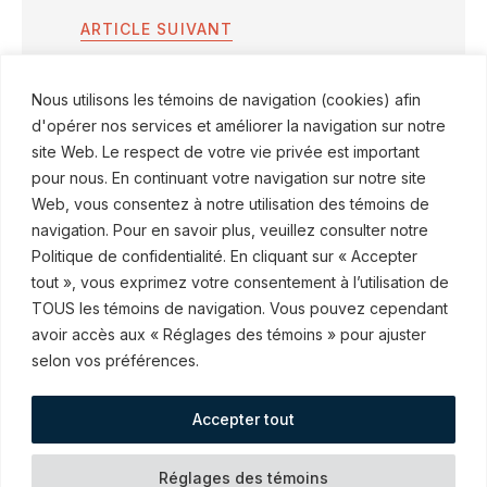
ARTICLE SUIVANT
La scission d’instance : sortir de table
Nous utilisons les témoins de navigation (cookies) afin
avant le plat principal
d'opérer nos services et améliorer la navigation sur notre
site Web. Le respect de votre vie privée est important
pour nous. En continuant votre navigation sur notre site
Web, vous consentez à notre utilisation des témoins de
navigation. Pour en savoir plus, veuillez consulter notre
Politique de confidentialité. En cliquant sur « Accepter
© ROBINSON SHEPPARD SHAPIRO S.E.N.C.R.L., 2015–2026
tout », vous exprimez votre consentement à l’utilisation de
TOUS les témoins de navigation. Vous pouvez cependant
Abonnez-vous à nos communications
avoir accès aux « Réglages des témoins » pour ajuster
selon vos préférences.
Accepter tout
Mesures en cas d’urgence
Conditions d’utilisation
Préférences de Cookies
Réglages des témoins