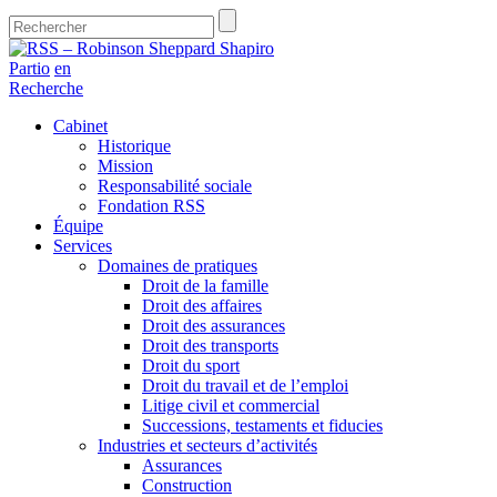
Partio
en
Recherche
Cabinet
Historique
Mission
Responsabilité sociale
Fondation RSS
Équipe
Services
Domaines de pratiques
Droit de la famille
Droit des affaires
Droit des assurances
Droit des transports
Droit du sport
Droit du travail et de l’emploi
Litige civil et commercial
Successions, testaments et fiducies
Industries et secteurs d’activités
Assurances
Construction