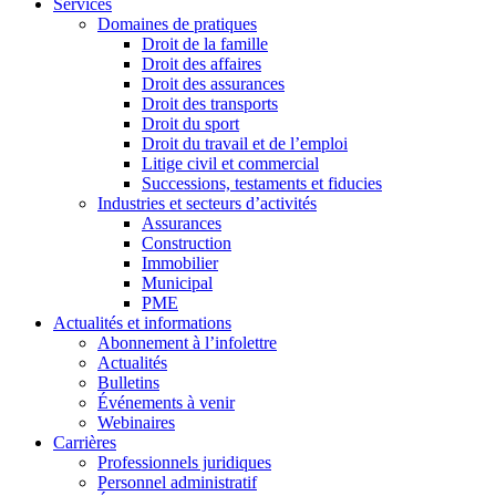
Services
Domaines de pratiques
Droit de la famille
Droit des affaires
Droit des assurances
Droit des transports
Droit du sport
Droit du travail et de l’emploi
Litige civil et commercial
Successions, testaments et fiducies
Industries et secteurs d’activités
Assurances
Construction
Immobilier
Municipal
PME
Actualités et informations
Abonnement à l’infolettre
Actualités
Bulletins
Événements à venir
Webinaires
Carrières
Professionnels juridiques
Personnel administratif