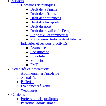
Services
Domaines de pratiques
Droit de la famille
Droit des affaires
Droit des assurances
Droit des transports
Droit du sport
Droit du travail et de l’emploi
Litige civil et commercial
Successions, testaments et fiducies
Industries et secteurs d’activités
Assurances
Construction
Immobilier
Municipal
PME
Actualités et informations
Abonnement à l’infolettre
Actualités
Bulletins
Événements à venir
Webinaires
Carrières
Professionnels juridiques
Personnel administratif