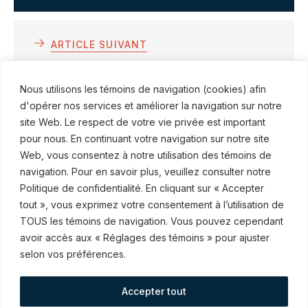
ARTICLE SUIVANT
RSS s’illustre dans le répertoire
Best
Nous utilisons les témoins de navigation (cookies) afin
Lawyers
d'opérer nos services et améliorer la navigation sur notre
site Web. Le respect de votre vie privée est important
pour nous. En continuant votre navigation sur notre site
Web, vous consentez à notre utilisation des témoins de
navigation. Pour en savoir plus, veuillez consulter notre
Politique de confidentialité. En cliquant sur « Accepter
© ROBINSON SHEPPARD SHAPIRO S.E.N.C.R.L., 2015–2026
tout », vous exprimez votre consentement à l’utilisation de
TOUS les témoins de navigation. Vous pouvez cependant
Abonnez-vous à nos communications
avoir accès aux « Réglages des témoins » pour ajuster
selon vos préférences.
Accepter tout