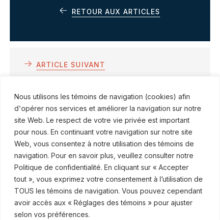
RETOUR AUX ARTICLES
ARTICLE SUIVANT
RSS accueille Nancy Boyle, avocate
Nous utilisons les témoins de navigation (cookies) afin
en droit du travail et de l'emploi
d'opérer nos services et améliorer la navigation sur notre
site Web. Le respect de votre vie privée est important
pour nous. En continuant votre navigation sur notre site
Web, vous consentez à notre utilisation des témoins de
navigation. Pour en savoir plus, veuillez consulter notre
Politique de confidentialité. En cliquant sur « Accepter
© ROBINSON SHEPPARD SHAPIRO S.E.N.C.R.L., 2015–2026
tout », vous exprimez votre consentement à l’utilisation de
TOUS les témoins de navigation. Vous pouvez cependant
Abonnez-vous à nos communications
avoir accès aux « Réglages des témoins » pour ajuster
selon vos préférences.