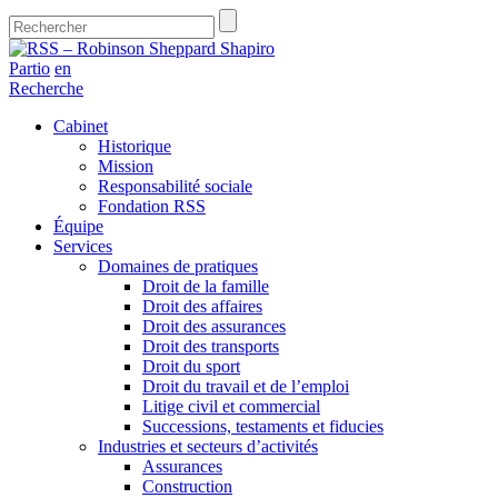
Partio
en
Recherche
Cabinet
Historique
Mission
Responsabilité sociale
Fondation RSS
Équipe
Services
Domaines de pratiques
Droit de la famille
Droit des affaires
Droit des assurances
Droit des transports
Droit du sport
Droit du travail et de l’emploi
Litige civil et commercial
Successions, testaments et fiducies
Industries et secteurs d’activités
Assurances
Construction