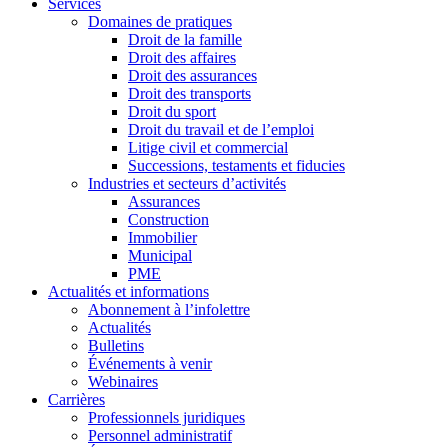
Services
Domaines de pratiques
Droit de la famille
Droit des affaires
Droit des assurances
Droit des transports
Droit du sport
Droit du travail et de l’emploi
Litige civil et commercial
Successions, testaments et fiducies
Industries et secteurs d’activités
Assurances
Construction
Immobilier
Municipal
PME
Actualités et informations
Abonnement à l’infolettre
Actualités
Bulletins
Événements à venir
Webinaires
Carrières
Professionnels juridiques
Personnel administratif