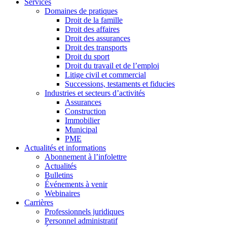
Services
Domaines de pratiques
Droit de la famille
Droit des affaires
Droit des assurances
Droit des transports
Droit du sport
Droit du travail et de l’emploi
Litige civil et commercial
Successions, testaments et fiducies
Industries et secteurs d’activités
Assurances
Construction
Immobilier
Municipal
PME
Actualités et informations
Abonnement à l’infolettre
Actualités
Bulletins
Événements à venir
Webinaires
Carrières
Professionnels juridiques
Personnel administratif