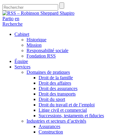
Partio
en
Recherche
Cabinet
Historique
Mission
Responsabilité sociale
Fondation RSS
Équipe
Services
Domaines de pratiques
Droit de la famille
Droit des affaires
Droit des assurances
Droit des transports
Droit du sport
Droit du travail et de l’emploi
Litige civil et commercial
Successions, testaments et fiducies
Industries et secteurs d’activités
Assurances
Construction