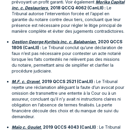
prévoyant un profit garanti. Voir également
Morika Capital
inc. c. Deslauriers
, 2018 QCCQ 4062 (CanLII) :
Le
Tribunal autorise l’intervention forcée et l’appel en
garantie du notaire contre deux tiers, concluant que leur
présence est nécessaire pour régler le litige principal de
manière complète et éviter des jugements contradictoires.
Gestion George Kyritsis inc. c. Balabanian
, 2020 QCCS
1806 (CanLII) :
Le Tribunal conclut qu’une déclaration de
faux n’est pas nécessaire pour contester un acte notarié
lorsque les faits contestés ne relèvent pas des missions
du notaire, permettant ainsi de simplifier et clarifier la
procédure judiciaire.
M.F. c. Gravel
, 2019 QCCS 2521 (CanLII) :
Le Tribunal
rejette une réclamation alléguant la faute d’un avocat pour
omission de transmettre une entente à la Cour ou à un
assureur, concluant qu’il n’y avait ni instructions claires ni
obligation en l’absence de termes finalisés. La perte
financière découle des choix et du manque de suivi du
demandeur.
Maïo c. Goulet
, 2019 QCCS 4043 (CanLII)
: Le Tribunal