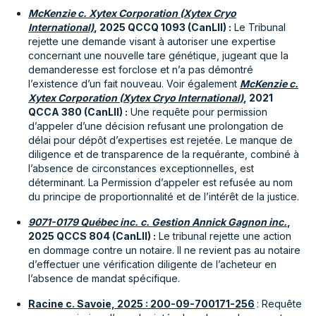
McKenzie c. Xytex Corporation (Xytex Cryo
International)
, 2025 QCCQ 1093 (CanLII) :
Le Tribunal
rejette une demande visant à autoriser une expertise
concernant une nouvelle tare génétique, jugeant que la
demanderesse est forclose et n’a pas démontré
l’existence d’un fait nouveau. Voir également
McKenzie c.
Xytex Corporation (Xytex Cryo International)
, 2021
QCCA 380 (CanLII) :
Une requête pour permission
d’appeler d’une décision refusant une prolongation de
délai pour dépôt d’expertises est rejetée. Le manque de
diligence et de transparence de la requérante, combiné à
l’absence de circonstances exceptionnelles, est
déterminant. La Permission d’appeler est refusée au nom
du principe de proportionnalité et de l’intérêt de la justice.
9071-0179 Québec inc. c. Gestion Annick Gagnon inc.
,
2025 QCCS 804 (CanLII) :
Le tribunal rejette une action
en dommage contre un notaire. Il ne revient pas au notaire
d’effectuer une vérification diligente de l’acheteur en
l’absence de mandat spécifique.
Racine c. Savoie, 2025 : 200-09-700171-256
: Requête