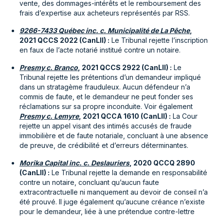
vente, des dommages-intérêts et le remboursement des
frais d’expertise aux acheteurs représentés par RSS.
9266-7433 Québec inc. c. Municipalité de La Pêche
,
2021 QCCS 2022 (CanLII) :
Le Tribunal rejette l’inscription
en faux de l’acte notarié institué contre un notaire.
Presmy c. Branco
, 2021 QCCS 2922 (CanLII) :
Le
Tribunal rejette les prétentions d’un demandeur impliqué
dans un stratagème frauduleux. Aucun défendeur n’a
commis de faute, et le demandeur ne peut fonder ses
réclamations sur sa propre inconduite. Voir également
Presmy c. Lemyre
, 2021 QCCA 1610 (CanLII) :
La Cour
rejette un appel visant des intimés accusés de fraude
immobilière et de faute notariale, concluant à une absence
de preuve, de crédibilité et d’erreurs déterminantes.
Morika Capital inc. c. Deslauriers
, 2020 QCCQ 2890
(CanLII) :
Le Tribunal rejette la demande en responsabilité
contre un notaire, concluant qu’aucun faute
extracontractuelle ni manquement au devoir de conseil n’a
été prouvé. Il juge également qu’aucune créance n’existe
pour le demandeur, liée à une prétendue contre-lettre