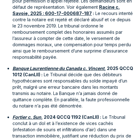
pour permission d’appel rejetée. Les demandeurs sont en
défaut de représentation. Voir également
Racine c.
Savoie, 2025 : 600-17-000687-187
:
Le recours intenté
contre la notaire est rejeté et déclaré abusif et ce depuis
le 23 novembre 2019. Le tribunal ordonne le
remboursement complet des honoraires assumés par
l’assureur à compter de cette date, le versement de
dommages moraux, une compensation pour temps perdu
ainsi que le remboursement d’une surprime d’assurance
responsabilité payée.
Banque Laurentienne du Canada c. Vincent
, 2025 QCCQ
1012 (CanLII) :
Le Tribunal décide que des débiteurs
hypothécaires sont responsables du solde impayé d’un
prêt, malgré une erreur bancaire dans les montants
transmis au notaire. La Banque n’a jamais donné de
quittance complète. En parallèle, la faute professionnelle
du notaire n’a pas été démontrée.
Fortier c. Sun
, 2024 QCCQ 1192 (CanLII) :
Le Tribunal
conclut à un dol et à l’existence de vices cachés
(infestation de souris et infiltrations d’air) dans une
transaction immobilière, justifiant une réduction du prix de