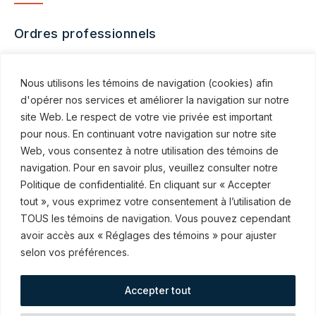
Ordres professionnels
Chambre des notaires du Québec
Nous utilisons les témoins de navigation (cookies) afin
2023
d'opérer nos services et améliorer la navigation sur notre
site Web. Le respect de votre vie privée est important
pour nous. En continuant votre navigation sur notre site
Web, vous consentez à notre utilisation des témoins de
navigation. Pour en savoir plus, veuillez consulter notre
Politique de confidentialité. En cliquant sur « Accepter
© ROBINSON SHEPPARD SHAPIRO S.E.N.C.R.L., 2015–2026
tout », vous exprimez votre consentement à l’utilisation de
TOUS les témoins de navigation. Vous pouvez cependant
Abonnez-vous à nos communications
avoir accès aux « Réglages des témoins » pour ajuster
selon vos préférences.
Accepter tout
Mesures en cas d’urgence